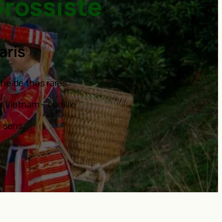
Grossiste
aris
he de thés rares,
 Vietnam – cueillie
e sens.