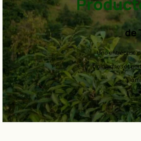
Producte
de 
Une entreprise d
biologiques et por
à la m