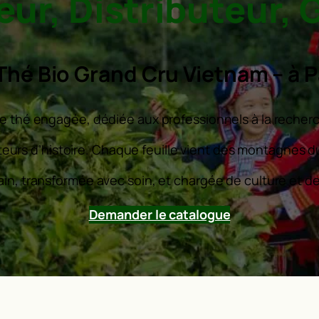
ur, Distributeur, 
Thé Bio Grand Cru Vietnam – à P
e thé engagée, dédiée aux professionnels à la recherc
teurs d’histoire. Chaque feuille vient des montagnes du
ain, transformée avec soin, et chargée de culture et d
Demander le catalogue