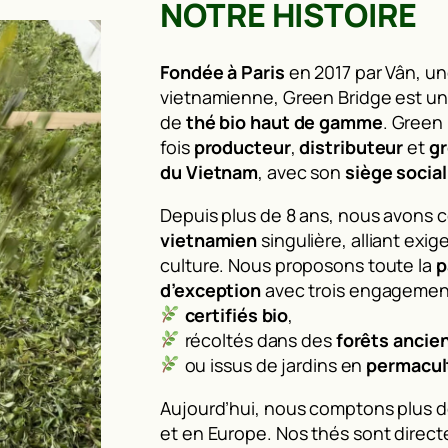
NOTRE HISTOIRE
Fondée à Paris
en 2017 par Vân, un
vietnamienne, Green Bridge est u
de
thé bio haut de gamme
. Green 
fois
producteur
,
distributeur
et
gr
du Vietnam
, avec son
siège social
Depuis plus de 8 ans, nous avons 
vietnamien
singulière, alliant exig
culture. Nous proposons toute la
p
d’exception
avec trois engagement
certifiés bio
,
récoltés dans des
forêts ancie
ou issus de jardins en
permacul
Aujourd’hui, nous comptons plus 
et en Europe. Nos thés sont direct